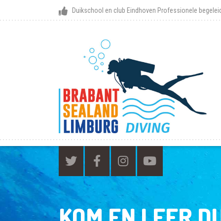
Duikschool en club Eindhoven
Professionele begeleid
KOM EN LEER D