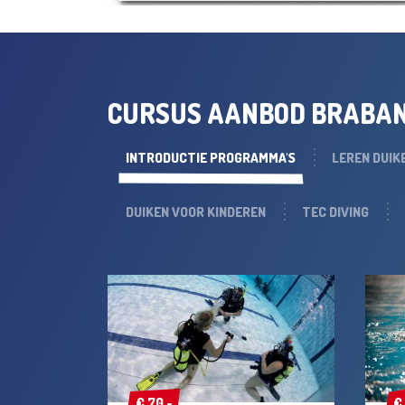
CURSUS AANBOD BRABAN
INTRODUCTIE PROGRAMMA'S
LEREN DUIK
DUIKEN VOOR KINDEREN
TEC DIVING
€ 70,-
€ 70,-
€
€