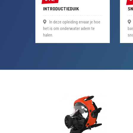
INTRODUCTIEDUIK
SN
In deze opleiding ervaar je hoe
het is om onderwater adem te
bas
halen.
sno