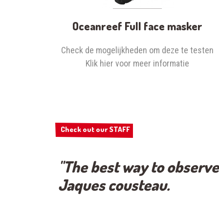
Oceanreef Full face masker
Check de mogelijkheden om deze te testen
Klik hier voor meer informatie
Check out our STAFF
Check out our STAFF
"The best way to observe 
Jaques cousteau.